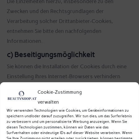
Die Einzelheiten hierzu, insbesondere zu den
Zwecken und den Rechtsgrundlagen der
Verarbeitung solcher Drittanbieter-Cookies,
entnehmen Sie bitte den nachfolgenden
Informationen.
c) Beseitigungsmöglichkeit
Sie können die Installation der Cookies durch eine
Einstellung Ihres Internet-Browsers verhindern
oder einschränken. Ebenfalls können Sie bereits
Cookie-Zustimmung
gespeicherte Cookies jederzeit löschen. Die hierfür
verwalten
erforderlichen Schritte und Maßnahmen hängen
Wir verwenden Technologien wie Cookies, um Geräteinformationen zu
jedoch von Ihrem konkret genutzten Internet-
speichern und/oder darauf zuzugreifen. Wir tun dies, um das Surferlebnis
zu verbessern und um personalisierte Werbung anzuzeigen. Wenn Sie
Browser ab. Bei Fragen benutzen Sie daher bitte die
diesen Technologien zustimmen, können wir Daten wie das
Surfverhalten oder eindeutige IDs auf dieser Website verarbeiten. Wenn
Hilfefunktion oder Dokumentation Ihres Internet-
Sie Ihre Zustimmung nicht erteilen oder zurückziehen, können bestimmte