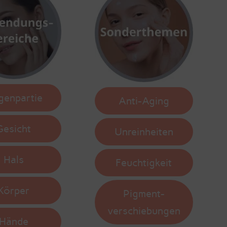
genpartie
Anti-Aging
Gesicht
Unreinheiten
Hals
Feuchtigkeit
Körper
Pigment-
verschiebungen
Hände