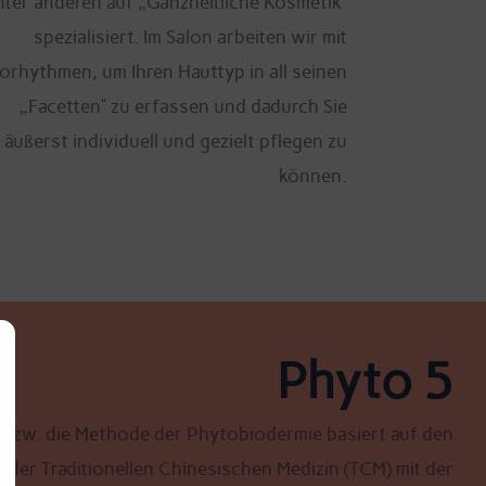
nter anderen auf „Ganzheitliche Kosmetik“
spezialisiert. Im Salon arbeiten wir mit
orhythmen, um Ihren Hauttyp in all seinen
„Facetten“ zu erfassen und dadurch Sie
äußerst individuell und gezielt pflegen zu
können.
Phyto 5
 bzw. die Methode der Phytobiodermie basiert auf den
 der Traditionellen Chinesischen Medizin (TCM) mit der