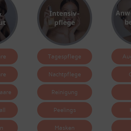
are
Tagespflege
Au
are
Nachtpflege
aare
Reinigung
ll
Peelings
n
Masken