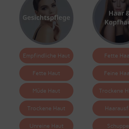
Empfindliche Haut
Fette Ha
Fette Haut
Feine Ha
Müde Haut
Trockene H
Trockene Haut
Haarausfa
Unreine Haut
Schuppe