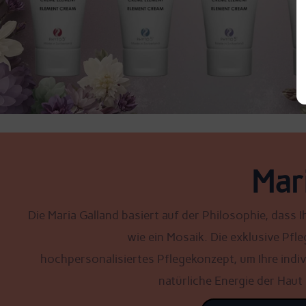
Mar
Die Maria Galland basiert auf der Philosophie, dass Ih
wie ein Mosaik. Die exklusive Pfl
hochpersonalisiertes Pflegekonzept, um Ihre indiv
natürliche Energie der Haut 