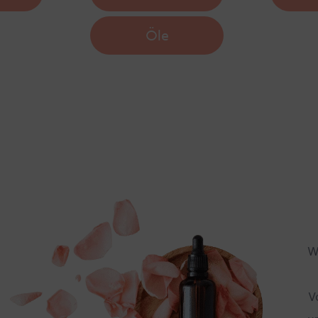
Öle
W
V