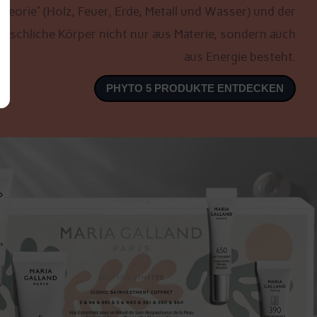
heorie“ (Holz, Feuer, Erde, Metall und Wasser) und der
enschliche Körper nicht nur aus Materie, sondern auch
aus Energie besteht.
PHYTO 5 PRODUKTE ENTDECKEN