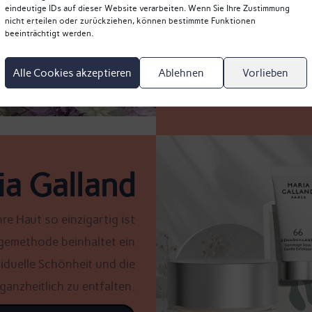
eindeutige IDs auf dieser Website verarbeiten. Wenn Sie Ihre Zustimmung
„Fünf Elemente T
nicht erteilen oder zurückziehen, können bestimmte Funktionen
Philosophie, dass der m
beeinträchtigt werden.
Alle Cookies akzeptieren
Ablehnen
Vorlieben
ia Galland
re Haut so einzigartig ist
egemethode beinhaltet ein
iduelle Schönheit und die
ganzheitlich zu entfalten.