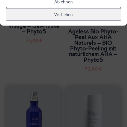
Ablehnen
Vorlieben
Le Masque Gel
Visage – Gel-Maske
– Phyto5
Ageless Bio Phyto-
Peel Aux AHA
55,00
€
Naturels – BIO
Phyto-Peeling mit
natürlichem AHA –
Phyto5
72,80
€