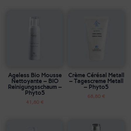
Ageless Bio Mousse
Crème Cérésal Metall
Nettoyante – BIO
– Tagescreme Metall
Reinigungsschaum –
– Phyto5
Phyto5
68,80
€
41,80
€