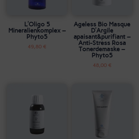
L’Oligo 5
Ageless Bio Masque
Mineralienkomplex –
D’Argile
Phyto5
apaisant&purifiant –
Anti-Stress Rosa
49,80
€
Tonerdemaske –
Phyto5
48,00
€