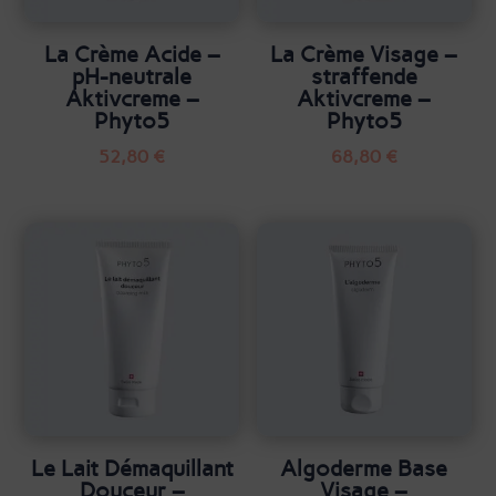
La Crème Acide –
La Crème Visage –
pH-neutrale
straffende
Aktivcreme –
Aktivcreme –
Phyto5
Phyto5
52,80
€
68,80
€
Le Lait Démaquillant
Algoderme Base
Douceur –
Visage –