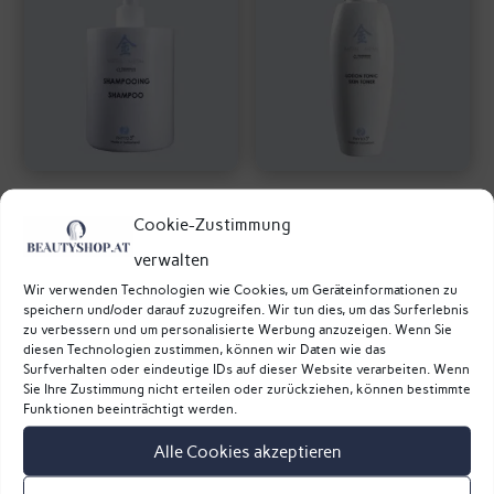
Shampoo Metall –
Lotion Tonique
Phyto5
Metall –
Cookie-Zustimmung
Reinigungslotion
verwalten
39,00
€
Metall – Phyto5
Wir verwenden Technologien wie Cookies, um Geräteinformationen zu
36,80
€
speichern und/oder darauf zuzugreifen. Wir tun dies, um das Surferlebnis
zu verbessern und um personalisierte Werbung anzuzeigen. Wenn Sie
diesen Technologien zustimmen, können wir Daten wie das
Surfverhalten oder eindeutige IDs auf dieser Website verarbeiten. Wenn
Sie Ihre Zustimmung nicht erteilen oder zurückziehen, können bestimmte
Funktionen beeinträchtigt werden.
Alle Cookies akzeptieren