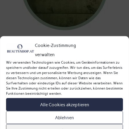
Element Holz
Cookie-Zustimmung
Menschen, die dem Holz-Element zugeordnet sind,
verwalten
Wir verwenden Technologien wie Cookies, um Geräteinformationen zu
zeichnen sich durch ihre Anpassungsfähigkeit und
speichern und/oder darauf zuzugreifen. Wir tun dies, um das Surferlebnis
Kreativität aus. Sie sind oft entschlossen, energisch
zu verbessern und um personalisierte Werbung anzuzeigen. Wenn Sie
diesen Technologien zustimmen, können wir Daten wie das
und haben einen starken Wachstums- und
Surfverhalten oder eindeutige IDs auf dieser Website verarbeiten. Wenn
Sie Ihre Zustimmung nicht erteilen oder zurückziehen, können bestimmte
Expansionsdrang. Sie mögen es, neue Projekte zu
Funktionen beeinträchtigt werden.
starten und sind sehr zielorientiert.
Alle Cookies akzeptieren
Ablehnen