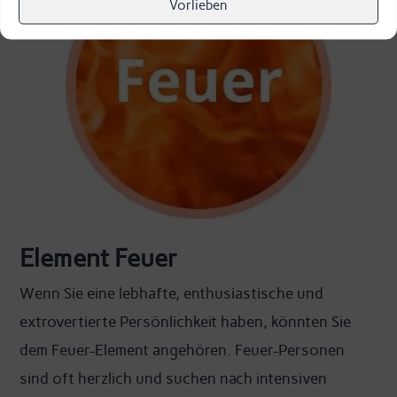
Vorlieben
Element Feuer
Wenn Sie eine lebhafte, enthusiastische und
extrovertierte Persönlichkeit haben, könnten Sie
dem Feuer-Element angehören. Feuer-Personen
sind oft herzlich und suchen nach intensiven