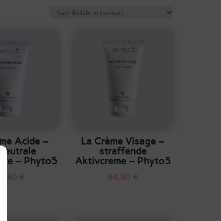
me Acide –
La Crème Visage –
neutrale
straffende
eme – Phyto5
Aktivcreme – Phyto5
2,80
€
68,80
€