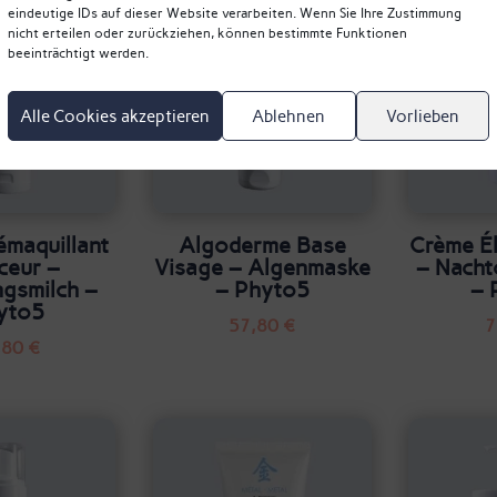
eindeutige IDs auf dieser Website verarbeiten. Wenn Sie Ihre Zustimmung
nicht erteilen oder zurückziehen, können bestimmte Funktionen
beeinträchtigt werden.
Alle Cookies akzeptieren
Ablehnen
Vorlieben
émaquillant
Algoderme Base
Crème Él
ceur –
Visage – Algenmaske
– Nacht
ngsmilch –
– Phyto5
– 
yto5
57,80
€
7
,80
€