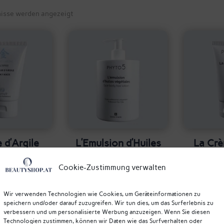
Nach
nisse werden angezeigt
Beliebtheit
sortiert
 d’Argile
L’Emulsion d’Huiles
La Crè
 – Farb-
Végétales –
pH-
aske Metall
Körperemulsion –
Aktivcr
Cookie-Zustimmung verwalten
hyto5
Phyto5
5
,80
€
61,00
€
Wir verwenden Technologien wie Cookies, um Geräteinformationen zu
speichern und/oder darauf zuzugreifen. Wir tun dies, um das Surferlebnis zu
verbessern und um personalisierte Werbung anzuzeigen. Wenn Sie diesen
Technologien zustimmen, können wir Daten wie das Surfverhalten oder