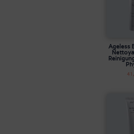
Ageless 
Nettoya
Reinigun
Ph
41