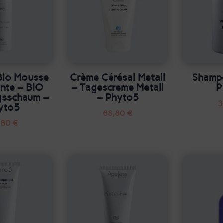
Bio Mousse
Crème Cérésal Metall
Shampo
nte – BIO
– Tagescreme Metall
P
gsschaum –
– Phyto5
3
yto5
68,80
€
,80
€