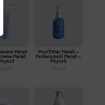
ément Metall
Phyt’Ether Metall –
creme Metall
Farbaromaöl Metall –
Phyto5
Phyto5
8,80
€
73,80
€