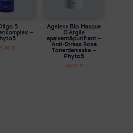
Oligo 5
Ageless Bio Masque
ienkomplex –
D’Argile
hyto5
apaisant&purifiant –
Anti-Stress Rosa
9,80
€
Tonerdemaske –
Phyto5
48,00
€