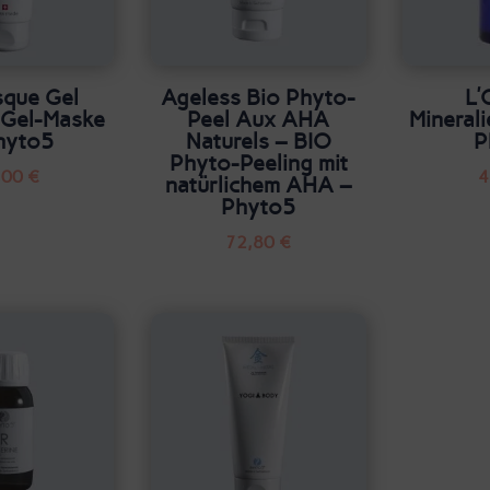
sque Gel
Ageless Bio Phyto-
L’
 Gel-Maske
Peel Aux AHA
Mineral
hyto5
Naturels – BIO
P
Phyto-Peeling mit
,00
€
4
natürlichem AHA –
Phyto5
72,80
€