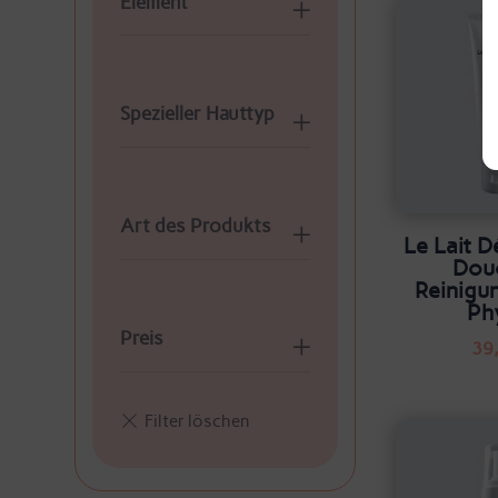
Element
Spezieller Hauttyp
Art des Produkts
Le Lait D
Dou
Reinigu
Ph
Preis
39