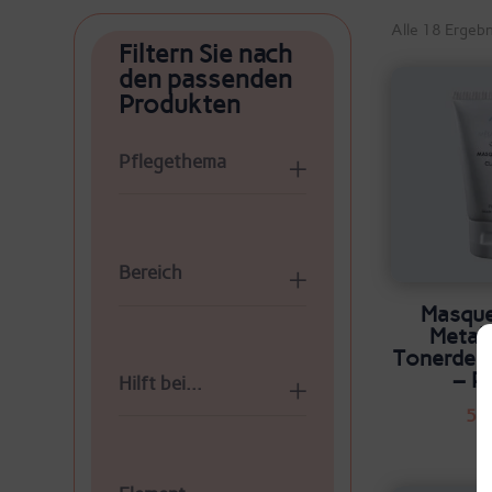
Alle 18 Ergeb
Filtern Sie nach
den passenden
Produkten
Pflegethema
Bereich
Masque
Metall
Tonerdem
– P
Hilft bei...
57