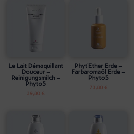
Le Lait Démaquillant
Phyt’Ether Erde –
Douceur –
Farbaromaöl Erde –
Reinigungsmilch –
Phyto5
Phyto5
73,80
€
39,80
€