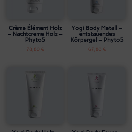
Crème Élément Holz
Yogi Body Metall –
– Nachtcreme Holz –
entstauendes
Phyto5
Körpergel – Phyto5
78,80
€
67,80
€