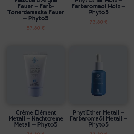
Masque d’Argile
Phyt’Ether Holz –
Feuer – Farb-
Farbaromaöl Holz –
Tonerdemaske Feuer
Phyto5
– Phyto5
73,80
€
57,80
€
Crème Élément
Phyt’Ether Metall –
Metall – Nachtcreme
Farbaromaöl Metall –
Metall – Phyto5
Phyto5