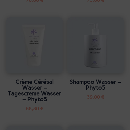
78,80
€
73,80
€
Crème Cérésal
Shampoo Wasser –
Wasser –
Phyto5
Tagescreme Wasser
39,00
€
– Phyto5
68,80
€