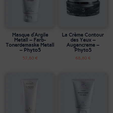
Masque d’Argile
La Crème Contour
Metall – Farb-
des Yeux –
Tonerdemaske Metall
Augencreme –
– Phyto5
Phyto5
57,80
€
68,80
€