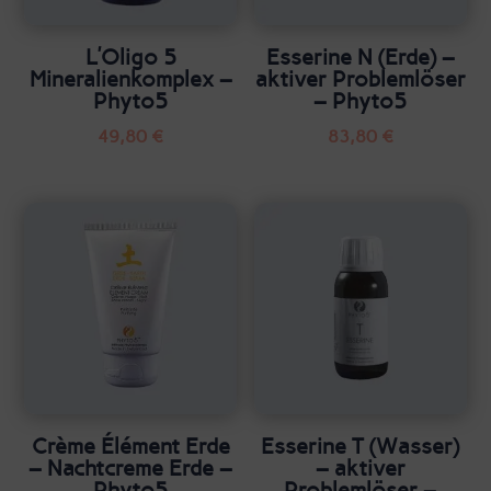
L’Oligo 5
Esserine N (Erde) –
Mineralienkomplex –
aktiver Problemlöser
Phyto5
– Phyto5
49,80
€
83,80
€
Crème Élément Erde
Esserine T (Wasser)
– Nachtcreme Erde –
– aktiver
Phyto5
Problemlöser –