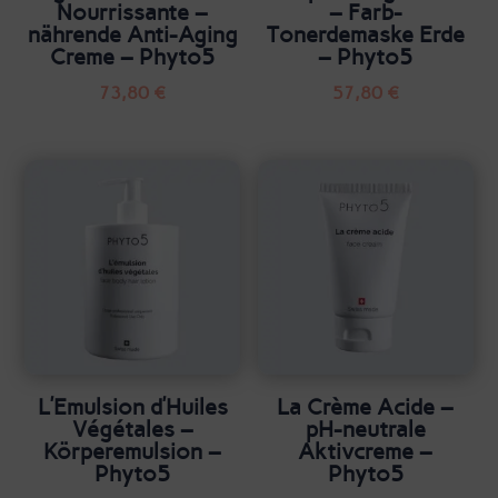
Nourrissante –
– Farb-
nährende Anti-Aging
Tonerdemaske Erde
Creme – Phyto5
– Phyto5
73,80
€
57,80
€
L’Emulsion d’Huiles
La Crème Acide –
Végétales –
pH-neutrale
Körperemulsion –
Aktivcreme –
Phyto5
Phyto5