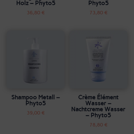
Holz – Phyto5
Phyto5
36,80
€
73,80
€
Shampoo Metall –
Crème Élément
Phyto5
Wasser –
Nachtcreme Wasser
39,00
€
– Phyto5
78,80
€