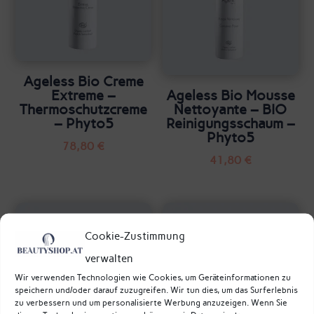
Ageless Bio Creme
Extreme –
Ageless Bio Mousse
Thermoschutzcreme
Nettoyante – BIO
– Phyto5
Reinigungsschaum –
Phyto5
78,80
€
41,80
€
Cookie-Zustimmung
verwalten
Wir verwenden Technologien wie Cookies, um Geräteinformationen zu
speichern und/oder darauf zuzugreifen. Wir tun dies, um das Surferlebnis
zu verbessern und um personalisierte Werbung anzuzeigen. Wenn Sie