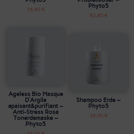
Phyto5
78,80
€
83,80
€
Ageless Bio Masque
D’Argile
Shampoo Erde –
apaisant&purifiant –
Phyto5
Anti-Stress Rosa
39,00
€
Tonerdemaske –
Phyto5
48,00
€