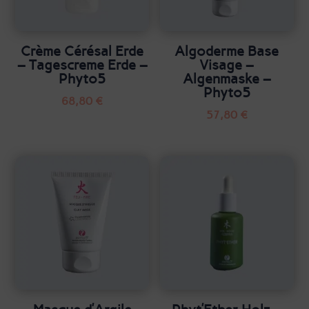
Crème Cérésal Erde
Algoderme Base
– Tagescreme Erde –
Visage –
Phyto5
Algenmaske –
Phyto5
68,80
€
57,80
€