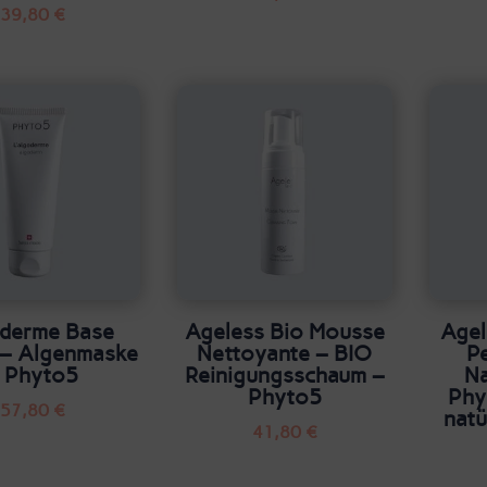
39,80
€
derme Base
Ageless Bio Mousse
Agel
 – Algenmaske
Nettoyante – BIO
P
 Phyto5
Reinigungsschaum –
Na
Phyto5
Phy
57,80
€
nat
41,80
€