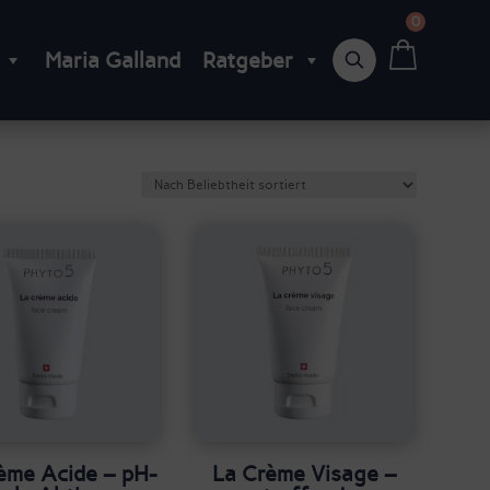
0
Suchbegriff
Maria Galland
Ratgeber
ème Acide – pH-
La Crème Visage –