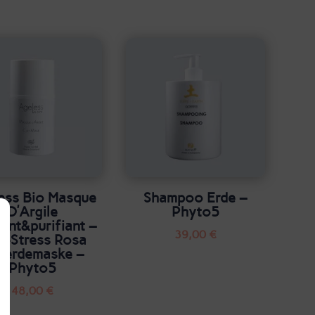
ess Bio Masque
Shampoo Erde –
D’Argile
Phyto5
ant&purifiant –
39,00
€
i-Stress Rosa
nerdemaske –
Phyto5
48,00
€