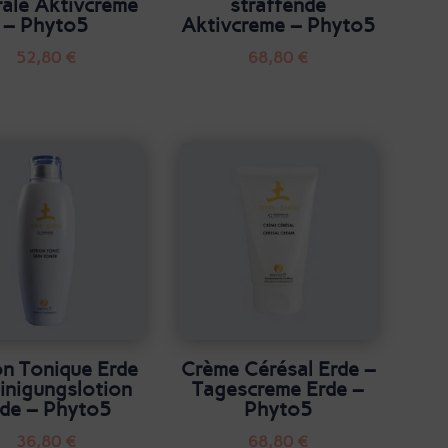
rale Aktivcreme
straffende
– Phyto5
Aktivcreme – Phyto5
52,80
€
68,80
€
on Tonique Erde
Crème Cérésal Erde –
inigungslotion
Tagescreme Erde –
rde – Phyto5
Phyto5
36,80
€
68,80
€