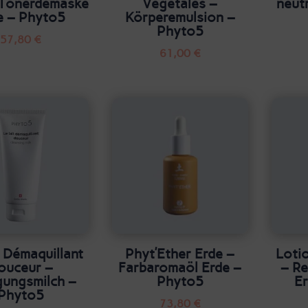
-Tonerdemaske
Végétales –
neut
e – Phyto5
Körperemulsion –
Phyto5
57,80
€
61,00
€
t Démaquillant
Phyt’Ether Erde –
Loti
ouceur –
Farbaromaöl Erde –
– Re
gungsmilch –
Phyto5
E
Phyto5
73,80
€