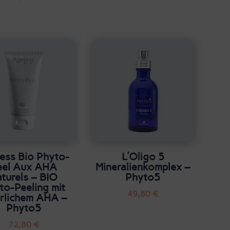
ess Bio Phyto-
L’Oligo 5
eel Aux AHA
Mineralienkomplex –
turels – BIO
Phyto5
to-Peeling mit
49,80
€
ürlichem AHA –
Phyto5
72,80
€