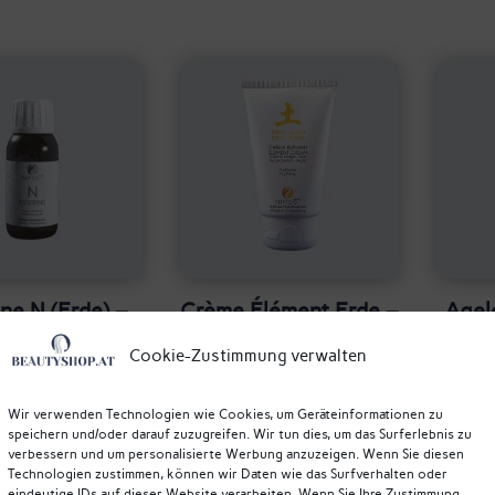
ne N (Erde) –
Crème Élément Erde –
Agel
r Problemlöser
Nachtcreme Erde –
 Phyto5
Phyto5
apais
Cookie-Zustimmung verwalten
Ant
83,80
€
78,80
€
To
Wir verwenden Technologien wie Cookies, um Geräteinformationen zu
speichern und/oder darauf zuzugreifen. Wir tun dies, um das Surferlebnis zu
verbessern und um personalisierte Werbung anzuzeigen. Wenn Sie diesen
Technologien zustimmen, können wir Daten wie das Surfverhalten oder
eindeutige IDs auf dieser Website verarbeiten. Wenn Sie Ihre Zustimmung