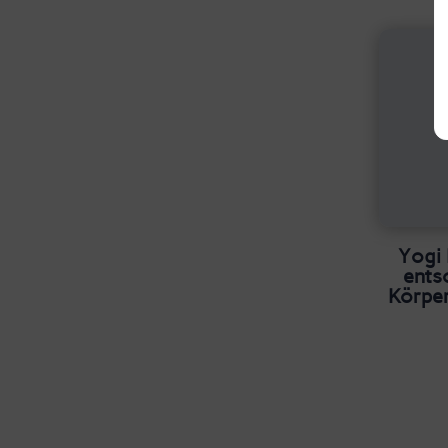
Yogi 
ents
Körper