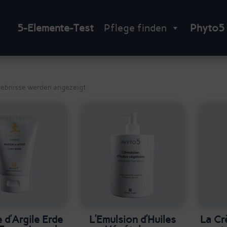
5-Elemente-Test
Pflege finden
Phyto5
Nach
gebnisse werden angezeigt
Beliebtheit
sortiert
 d’Argile Erde
L’Emulsion d’Huiles
La Cr