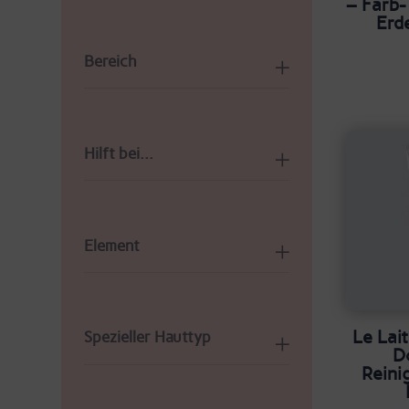
– Farb
Erd
Bereich
Hilft bei...
Element
Le Lai
Spezieller Hauttyp
D
Reini