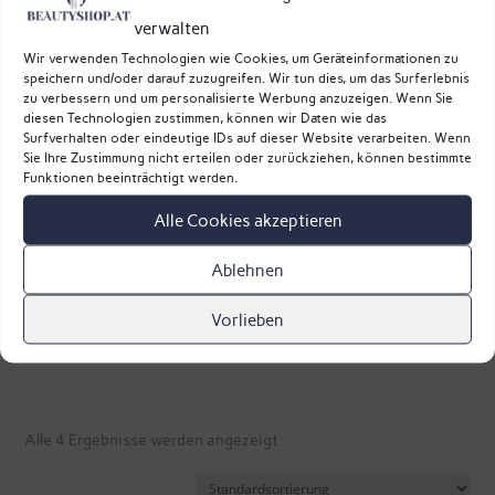
3. Phytliss Haarbalsam
verwalten
Anwendung
:
Wir verwenden Technologien wie Cookies, um Geräteinformationen zu
speichern und/oder darauf zuzugreifen. Wir tun dies, um das Surferlebnis
Den Haarbalsam nur in die Haarspitzen
zu verbessern und um personalisierte Werbung anzuzeigen. Wenn Sie
einmassieren.
diesen Technologien zustimmen, können wir Daten wie das
Surfverhalten oder eindeutige IDs auf dieser Website verarbeiten. Wenn
Sie Ihre Zustimmung nicht erteilen oder zurückziehen, können bestimmte
Funktionen beeinträchtigt werden.
4. Shampoo Element Wasser
Alle Cookies akzeptieren
Anwendung
:
Nachdem alles 20 Minuten einwirken konnte,
Ablehnen
massieren Sie das Buchweizenshampoo in die
Vorlieben
Kopfhaut ein und spülen Sie alles gründlich aus.
Alle 4 Ergebnisse werden angezeigt