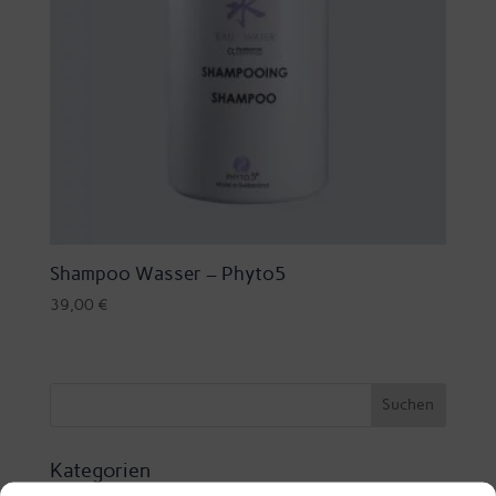
Shampoo Wasser – Phyto5
39,00
€
Kategorien