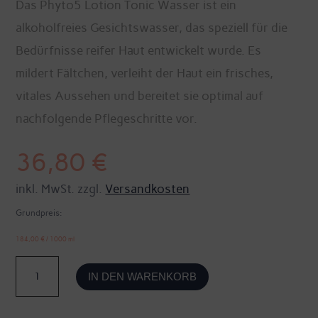
Das Phyto5 Lotion Tonic Wasser ist ein
alkoholfreies Gesichtswasser, das speziell für die
Bedürfnisse reifer Haut entwickelt wurde. Es
mildert Fältchen, verleiht der Haut ein frisches,
vitales Aussehen und bereitet sie optimal auf
nachfolgende Pflegeschritte vor.
36,80
€
inkl. MwSt. zzgl.
Versandkosten
Grundpreis:
184,00
€
/
1000
ml
Lotion
IN DEN WARENKORB
Tonique
Wasser