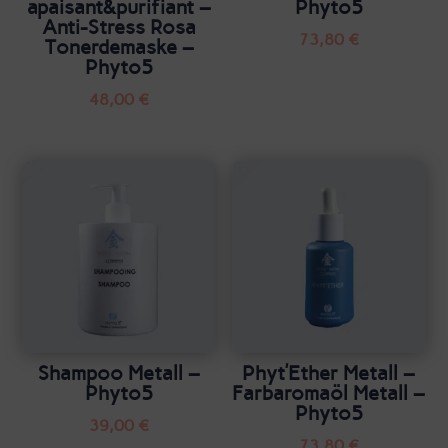
apaisant&purifiant –
Phyto5
Anti-Stress Rosa
73,80
€
Tonerdemaske –
Phyto5
48,00
€
Shampoo Metall –
Phyt’Ether Metall –
Phyto5
Farbaromaöl Metall –
Phyto5
39,00
€
73,80
€