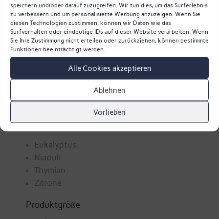
Unterstützt das gepflegte
speichern und/oder darauf zuzugreifen. Wir tun dies, um das Surferlebnis
Erscheinungsbild der Haut
zu verbessern und um personalisierte Werbung anzuzeigen. Wenn Sie
diesen Technologien zustimmen, können wir Daten wie das
Alkoholfrei und vegan
Surfverhalten oder eindeutige IDs auf dieser Website verarbeiten. Wenn
Ohne Tierversuche entwickelt und
Sie Ihre Zustimmung nicht erteilen oder zurückziehen, können bestimmte
Funktionen beeinträchtigt werden.
hergestellt
Alle Cookies akzeptieren
Inhaltsstoffe
Ablehnen
Das Phyt'Ether Serum Metall basiert auf der
tiefen Wirkung der energetischen
Vorlieben
Schwingung von:
Eukalyptus
Niaouli
Thymian
Zitrone
Produktgröße