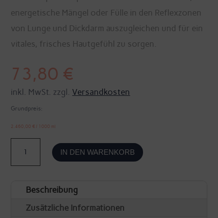
energetische Mängel oder Fülle in den Reflexzonen
von Lunge und Dickdarm auszugleichen und für ein
vitales, frisches Hautgefühl zu sorgen.
73,80
€
inkl. MwSt. zzgl.
Versandkosten
Grundpreis:
2.460,00
€
/
1000
ml
Phyt'Ether
IN DEN WARENKORB
Metall
-
Beschreibung
Farbaromaöl
Metall
Zusätzliche Informationen