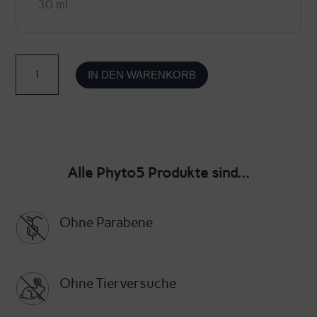
30 ml
Phyt'Ether
IN DEN WARENKORB
Metall
-
Farbaromaöl
Metall
Alle Phyto5 Produkte sind...
-
Phyto5
Ohne Parabene
Menge
Ohne Tierversuche