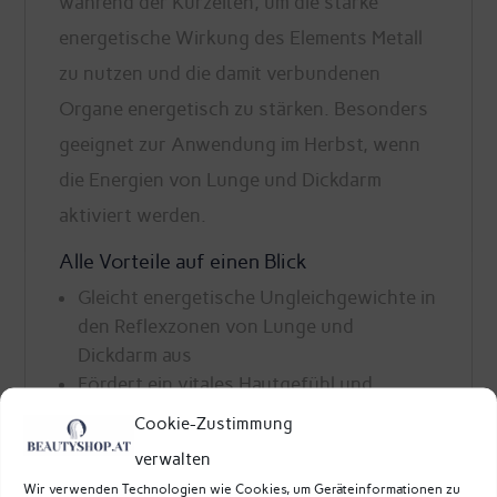
während der Kurzeiten, um die starke
energetische Wirkung des Elements Metall
zu nutzen und die damit verbundenen
Organe energetisch zu stärken. Besonders
geeignet zur Anwendung im Herbst, wenn
die Energien von Lunge und Dickdarm
aktiviert werden.
Alle Vorteile auf einen Blick
Gleicht energetische Ungleichgewichte in
den Reflexzonen von Lunge und
Dickdarm aus
Fördert ein vitales Hautgefühl und
energetische Balance
Cookie-Zustimmung
Wirkt über Akupunkturpunkte und
verwalten
Reflexzonen
Wir verwenden Technologien wie Cookies, um Geräteinformationen zu