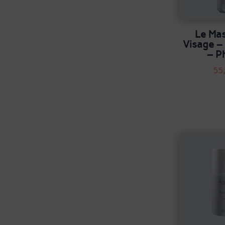
Le Ma
Visage –
– P
55