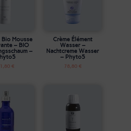
 Bio Mousse
Crème Élément
ante – BIO
Wasser –
ngsschaum –
Nachtcreme Wasser
hyto5
– Phyto5
1,80
€
78,80
€