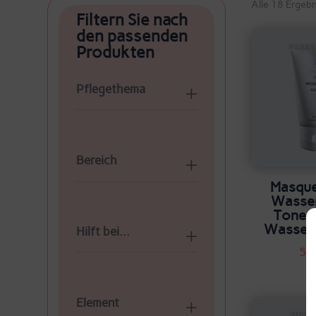
Alle 18 Ergeb
Filtern Sie nach
den passenden
Produkten
Pflegethema
Bereich
Masque
Wasser
Toner
Wasser
Hilft bei...
57
Element