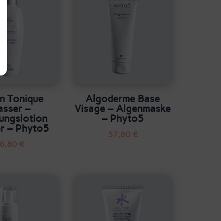
n Tonique
Algoderme Base
sser –
Visage – Algenmaske
ungslotion
– Phyto5
r – Phyto5
57,80
€
6,80
€