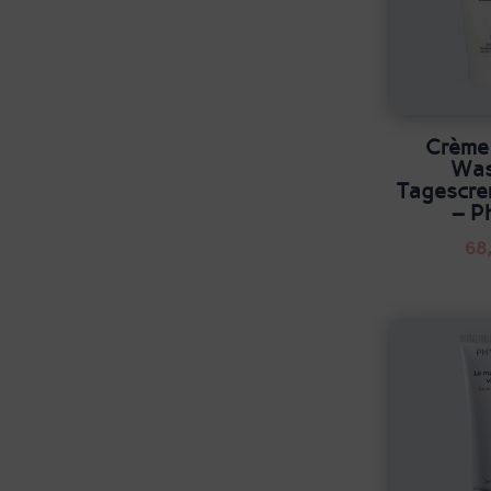
Crème
Was
Tagescr
– P
68