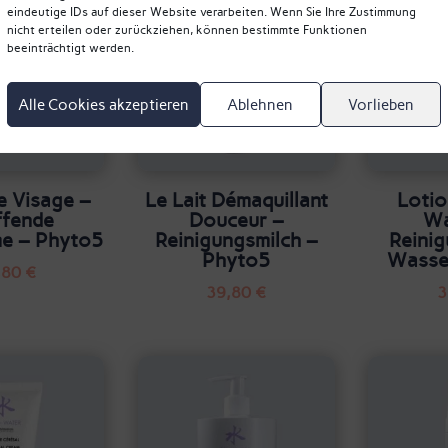
eindeutige IDs auf dieser Website verarbeiten. Wenn Sie Ihre Zustimmung
nicht erteilen oder zurückziehen, können bestimmte Funktionen
beeinträchtigt werden.
Alle Cookies akzeptieren
Ablehnen
Vorlieben
e Visage –
Le Lait Démaquillant
Lotio
ffende
Douceur –
Wa
me – Phyto5
Reinigungsmilch –
Reinig
Phyto5
Wasse
,80
€
39,80
€
3