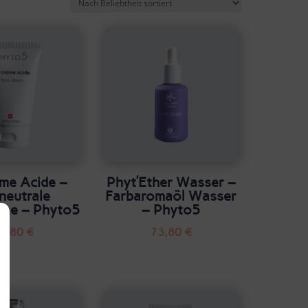
me Acide –
Phyt’Ether Wasser –
neutrale
Farbaromaöl Wasser
eme – Phyto5
– Phyto5
2,80
€
73,80
€