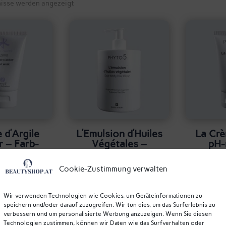
Nach
nisse werden angezeigt
Beliebtheit
sortiert
 d’Argile
L’Emulsion d’Huiles
La Crè
 – Farb-
Végétales –
pH-
demaske
Körperemulsion –
Aktivcr
 – Phyto5
Phyto5
Cookie-Zustimmung verwalten
5
,80
€
61,00
€
Wir verwenden Technologien wie Cookies, um Geräteinformationen zu
speichern und/oder darauf zuzugreifen. Wir tun dies, um das Surferlebnis zu
verbessern und um personalisierte Werbung anzuzeigen. Wenn Sie diesen
Technologien zustimmen, können wir Daten wie das Surfverhalten oder