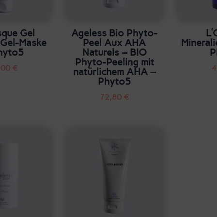
sque Gel
Ageless Bio Phyto-
L’
 Gel-Maske
Peel Aux AHA
Mineral
hyto5
Naturels – BIO
P
Phyto-Peeling mit
,00
€
4
natürlichem AHA –
Phyto5
72,80
€