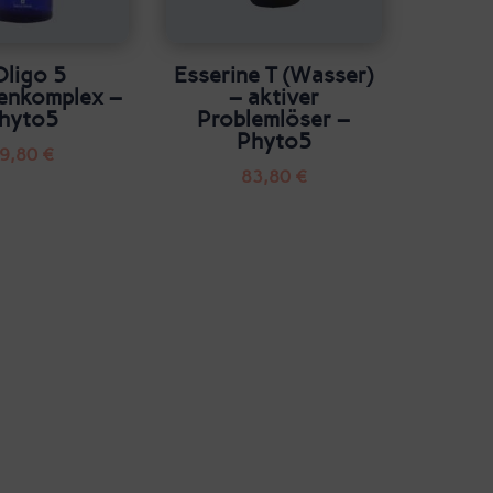
Oligo 5
Esserine T (Wasser)
ienkomplex –
– aktiver
hyto5
Problemlöser –
Phyto5
9,80
€
83,80
€