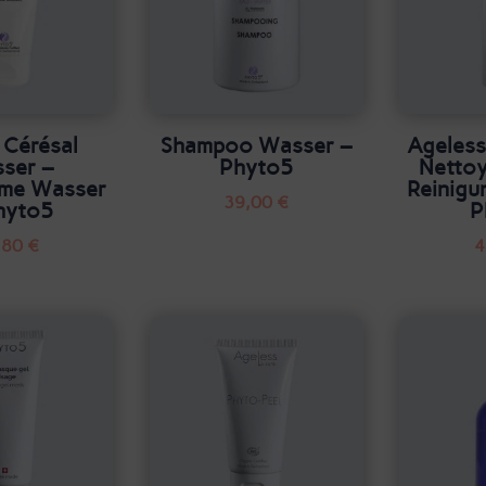
 Cérésal
Shampoo Wasser –
Ageless
ser –
Phyto5
Nettoy
eme Wasser
Reinigu
39,00
€
hyto5
P
,80
€
4