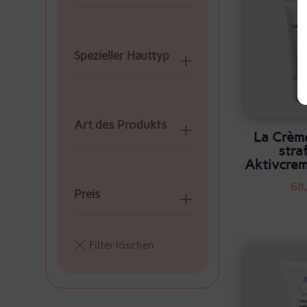
Spezieller Hauttyp
Art des Produkts
La Crèm
stra
Aktivcre
68
Preis