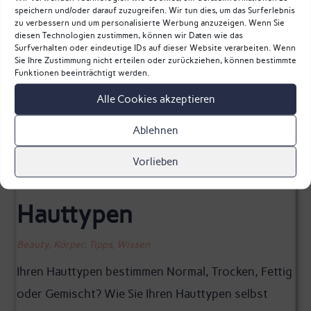
speichern und/oder darauf zuzugreifen. Wir tun dies, um das Surferlebnis
zu verbessern und um personalisierte Werbung anzuzeigen. Wenn Sie
diesen Technologien zustimmen, können wir Daten wie das
Surfverhalten oder eindeutige IDs auf dieser Website verarbeiten. Wenn
Sie Ihre Zustimmung nicht erteilen oder zurückziehen, können bestimmte
Funktionen beeinträchtigt werden.
Alle Cookies akzeptieren
Ablehnen
Vorlieben
Hauttypen
Beauty
,
Körper
,
Tipps
,
Wissen
Ihren Hauttypen bestimmen Normal, Trocken, Fettig
oder Gemischt? Wie Sie Ihren Hauttypen selbst