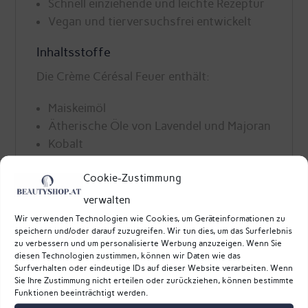
Schnell einziehende und leichte Rezeptur
Vegan und tierversuchsfrei entwickelt
Inhaltsstoffe
Die Crème Cérésal Feuer enthält:
Maiskeimöl
Ätherische Öle von Lavendel und Majoran
Kobalt
Produktgröße
Cookie-Zustimmung
50 ml
verwalten
Wir verwenden Technologien wie Cookies, um Geräteinformationen zu
speichern und/oder darauf zuzugreifen. Wir tun dies, um das Surferlebnis
zu verbessern und um personalisierte Werbung anzuzeigen. Wenn Sie
diesen Technologien zustimmen, können wir Daten wie das
Crème
IN DEN WARENKORB
Surfverhalten oder eindeutige IDs auf dieser Website verarbeiten. Wenn
Cérésal
Sie Ihre Zustimmung nicht erteilen oder zurückziehen, können bestimmte
Funktionen beeinträchtigt werden.
Feuer