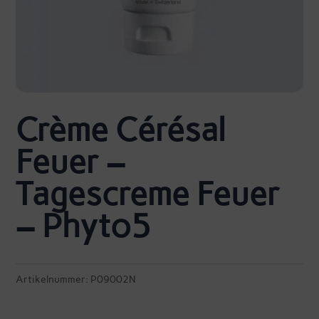
Crème Cérésal
Feuer –
Tagescreme Feuer
– Phyto5
Artikelnummer:
P09002N