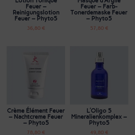
Lotion Tonique
Masque d’Argile
Feuer –
Feuer – Farb-
Reinigungslotion
Tonerdemaske Feuer
Feuer – Phyto5
– Phyto5
36,80
€
57,80
€
Crème Élément Feuer
L’Oligo 5
– Nachtcreme Feuer
Mineralienkomplex –
– Phyto5
Phyto5
78,80
€
49,80
€