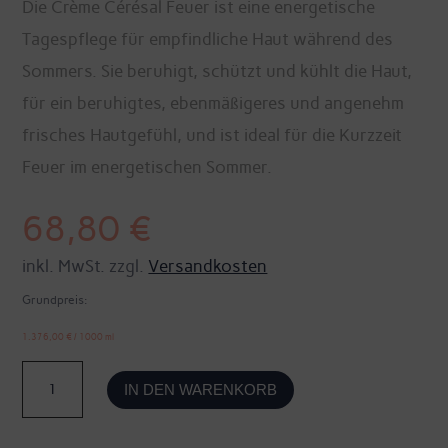
Die Crème Cérésal Feuer ist eine energetische
Tagespflege für empfindliche Haut während des
Sommers. Sie beruhigt, schützt und kühlt die Haut,
für ein beruhigtes, ebenmäßigeres und angenehm
frisches Hautgefühl, und ist ideal für die Kurzzeit
Feuer im energetischen Sommer.
68,80
€
inkl. MwSt. zzgl.
Versandkosten
Grundpreis:
1.376,00
€
/
1000
ml
Crème
IN DEN WARENKORB
Cérésal
Feuer