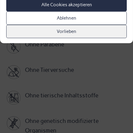
Alle Cookies akzeptieren
-
Tagescreme
Ablehnen
Alle Phyto5 Produkte sind...
Feuer
Vorlieben
-
Ohne Parabene
Phyto5
Menge
Ohne Tierversuche
Ohne tierische Inhaltsstoffe
Ohne genetisch modifizierte
Organismen