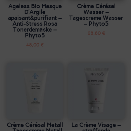
Ageless Bio Masque
Crème Cérésal
D’Argile
Wasser –
apaisant&purifiant –
Tagescreme Wasser
Anti-Stress Rosa
– Phyto5
Tonerdemaske –
68,80
€
Phyto5
48,00
€
Crème Cérésal Metall
La Crème Visage –
– Tagescreme Metall
straffende