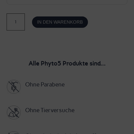
Crème
IN DEN WARENKORB
Élément
Feuer
-
Nachtcreme
Alle Phyto5 Produkte sind...
Feuer
-
Ohne Parabene
Phyto5
Menge
Ohne Tierversuche