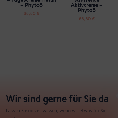
– Phyto5
Aktivcreme –
Phyto5
68,80
€
68,80
€
Wir sind gerne für Sie da
Lassen Sie uns es wissen, wenn wir etwas für Sie