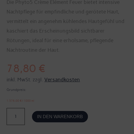
Die Phyto5 Crème Élément Feuer bietet intensive
Nachtpflege für empfindliche und gerötete Haut,
vermittelt ein angenehm kühlendes Hautgefühl und
kaschiert das Erscheinungsbild sichtbarer
Rötungen, ideal für eine erholsame, pflegende
Nachtroutine der Haut.
78,80
€
inkl. MwSt. zzgl.
Versandkosten
Grundpreis:
1.576,00
€
/
1000
ml
Crème
IN DEN WARENKORB
Élément
Feuer