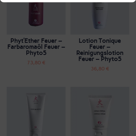
Phyt’Ether Feuer –
Lotion Tonique
Farbaromaöl Feuer –
Feuer –
Phyto5
Reinigungslotion
Feuer – Phyto5
73,80
€
36,80
€