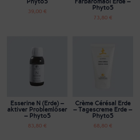
Phyto5
Farbaromaöl Erde –
Phyto5
39,00
€
73,80
€
Esserine N (Erde) –
Crème Cérésal Erde
aktiver Problemlöser
– Tagescreme Erde –
– Phyto5
Phyto5
83,80
€
68,80
€