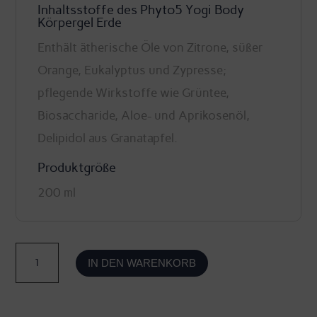
Inhaltsstoffe des Phyto5 Yogi Body
Körpergel Erde
Enthält ätherische Öle von Zitrone, süßer
Orange, Eukalyptus und Zypresse;
pflegende Wirkstoffe wie Grüntee,
Biosaccharide, Aloe- und Aprikosenöl,
Delipidol aus Granatapfel.
Produktgröße
200 ml
Yogi
IN DEN WARENKORB
Body
Erde