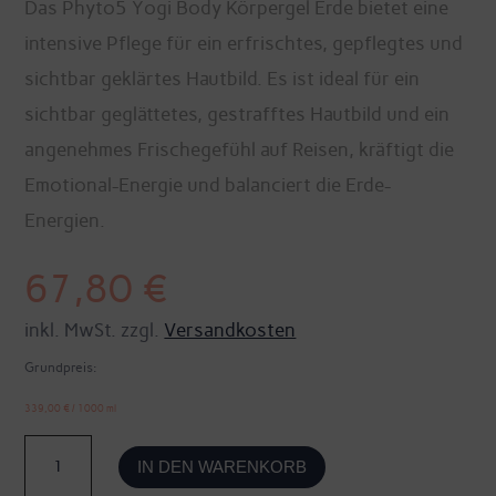
Das Phyto5 Yogi Body Körpergel Erde bietet eine
intensive Pflege für ein erfrischtes, gepflegtes und
sichtbar geklärtes Hautbild. Es ist ideal für ein
sichtbar geglättetes, gestrafftes Hautbild und ein
angenehmes Frischegefühl auf Reisen, kräftigt die
Emotional-Energie und balanciert die Erde-
Energien.
67,80
€
inkl. MwSt. zzgl.
Versandkosten
Grundpreis:
339,00
€
/
1000
ml
Yogi
IN DEN WARENKORB
Body