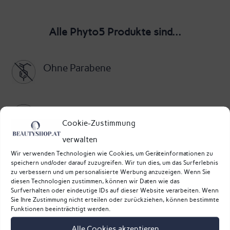
-
entschlackendes
Alle Phyto5 Produkte sind...
Körpergel
-
Ohne Parabene
Phyto5
Menge
Ohne Tierversuche
Cookie-Zustimmung
verwalten
Wir verwenden Technologien wie Cookies, um Geräteinformationen zu
Ohne tierische Inhaltsstoffe
speichern und/oder darauf zuzugreifen. Wir tun dies, um das Surferlebnis
zu verbessern und um personalisierte Werbung anzuzeigen. Wenn Sie
diesen Technologien zustimmen, können wir Daten wie das
Surfverhalten oder eindeutige IDs auf dieser Website verarbeiten. Wenn
Ohne genetisch modifizierte
Sie Ihre Zustimmung nicht erteilen oder zurückziehen, können bestimmte
Funktionen beeinträchtigt werden.
Organismen
Alle Cookies akzeptieren