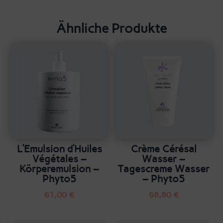
Ähnliche Produkte
L’Emulsion d’Huiles
Crème Cérésal
Végétales –
Wasser –
Körperemulsion –
Tagescreme Wasser
Phyto5
– Phyto5
61,00
€
68,80
€