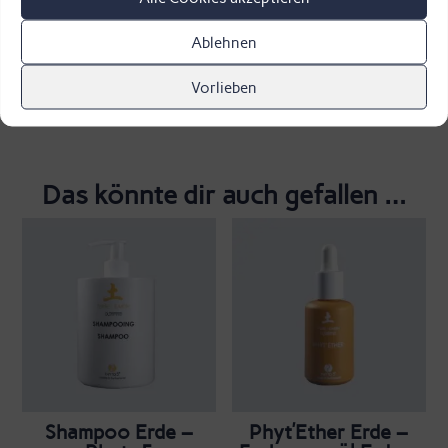
Ablehnen
Vorlieben
Das könnte dir auch gefallen …
Shampoo Erde –
Phyt’Ether Erde –