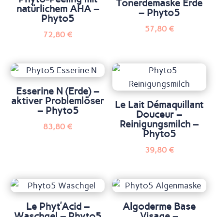
Tonerdemaske Erde
natürlichem AHA –
– Phyto5
Phyto5
57,80
€
72,80
€
Esserine N (Erde) –
aktiver Problemlöser
Le Lait Démaquillant
– Phyto5
Douceur –
Reinigungsmilch –
83,80
€
Phyto5
39,80
€
Le Phyt’Acid –
Algoderme Base
Waschgel – Phyto5
Visage –