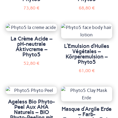
73,80
€
68,80
€
La Crème Acide –
pH-neutrale
L’Emulsion d’Huiles
Aktivcreme –
Végétales –
Phyto5
Körperemulsion –
Phyto5
52,80
€
61,00
€
Ageless Bio Phyto-
Peel Aux AHA
Masque d’Argile Erde
Naturels – BIO
– Farb-
Phyto-Peeling mit