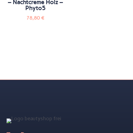
– Nachtcreme Holz –
Phyto5
78,80
€